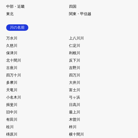
中部・近畿
四国
東北
関東・甲信越
川の名前
万水川
上八川川
久慈川
仁淀川
保津川
利根川
北十間川
反下川
古座川
吉野川
四万十川
四万川
多摩川
大井川
天竜川
富士川
小名木川
弓ヶ浜
揖斐川
日高川
旧中川
最上川
有田川
木曽川
桂川
梓川
梼原川
横十間川