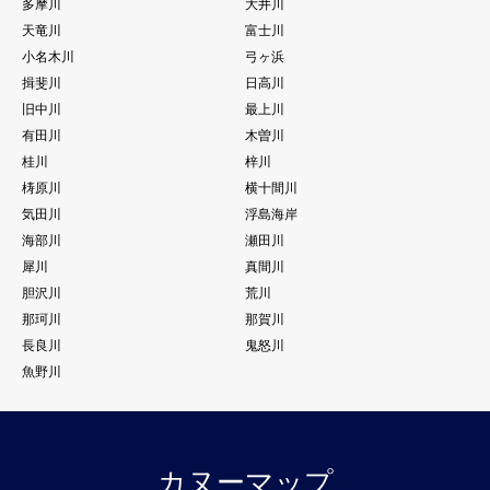
多摩川
大井川
天竜川
富士川
小名木川
弓ヶ浜
揖斐川
日高川
旧中川
最上川
有田川
木曽川
桂川
梓川
梼原川
横十間川
気田川
浮島海岸
海部川
瀬田川
犀川
真間川
胆沢川
荒川
那珂川
那賀川
長良川
鬼怒川
魚野川
カヌーマップ