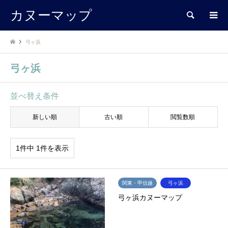
カヌーマップ
検索
弓ヶ浜
弓ヶ浜
並べ替え条件
新しい順
古い順
閲覧数順
1件中 1件を表示
関東・甲信越
弓ヶ浜
弓ヶ浜カヌーマップ