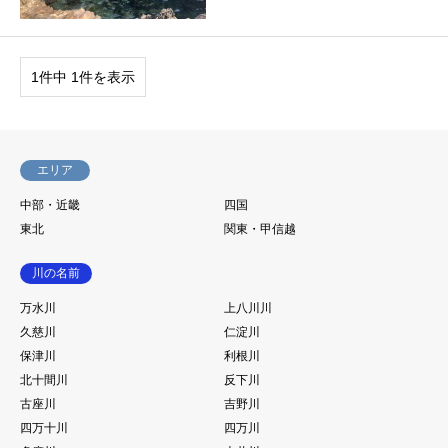
1件中 1件を表示
エリア
中部・近畿
四国
東北
関東・甲信越
川の名前
万水川
上八川川
久慈川
仁淀川
保津川
利根川
北十間川
反下川
古座川
吉野川
四万十川
四万川