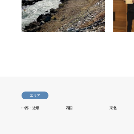
町 井田川
富山のジ
た。その
エリア
中部・近畿
四国
東北