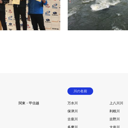
 特設 カヌー競技場2020年は
ョクヨーシリーズ 第1戦4月6日(
ャパンカップが中止になりまし
日(日)富山県 富山市 井田川カヌ
代わりではないですが、同じ…
ヌースラジャパンカップ第1戦が
続きを読む
続
川の名前
関東・甲信越
万水川
上八川川
保津川
利根川
古座川
吉野川
多摩川
大井川