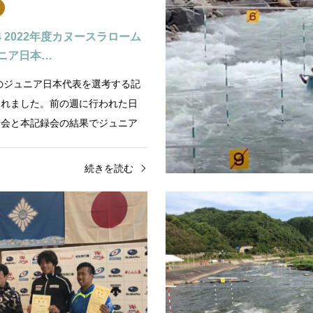
/24 2022年度カヌースラローム
ニア日本…
度のジュニア日本代表を選考する記
われました。前の週に行われた日
考会と本記録会の結果でジュニア
選考されます。富山 井田…
続きを読む
八尾町(富山県)
井田川
八尾町(富山県)
2019
11/15 34回井田川大会 カヌー
2019年カヌースラロームジ
ム
プ第1戦 富山県井田川
0/11/15場所：富山県富山市八尾
2019カヌースラロームジャパン