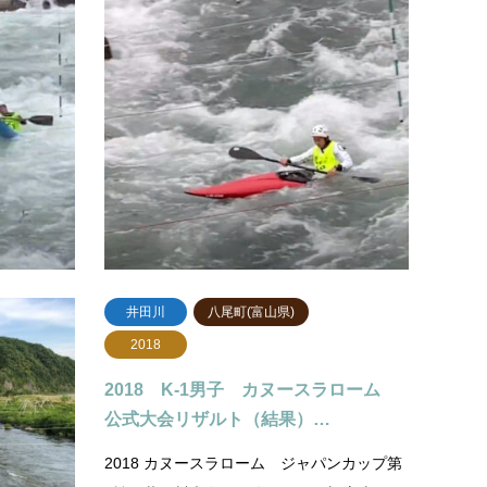
2021
202
2021/5/2 カヌースラローム日本代表選
202
手選考会（シニア）予…
ップ
前日のジャパンカップ第1戦に引き続きシニ
コロナ
アの日本代表選考会が行われました。JCの
全員マ
決勝進出者＋成績上位者が本大会に参加で
に進行
きます。出場条件は以下の通りMK1…
予選会
続きを読む
井田川
八尾町(富山県)
2018
ャパンカッ
2018 K-1男子 カヌースラローム
公式大会リザルト（結果）…
カップ キ
2018 カヌースラローム ジャパンカップ第