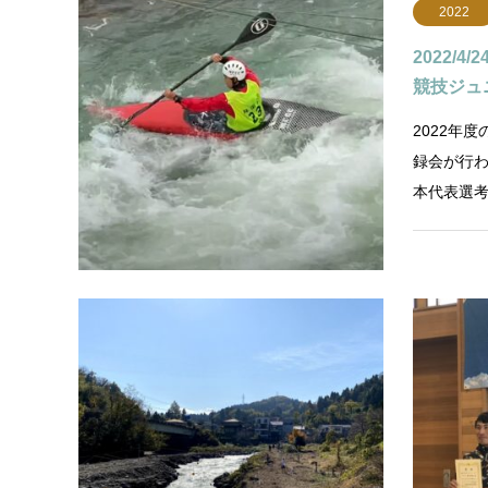
2022
2022/4
競技ジュ
2022年
録会が行
本代表選
のA代表が
井田川
2020
2020/
スラロー
日時：202