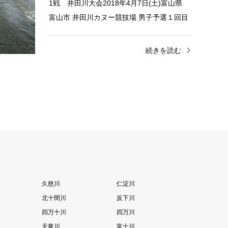
土)・4月7
1戦 井田川大会2018年4月7日(土)富山県
ー競技場カ
富山市 井田川カヌー競技場 男子予選１回目
…
結果 K-1M H1成績表 男子予選…
きを読む
続きを読む
久慈川
仁淀川
北十間川
反下川
四万十川
四万川
天竜川
富士川