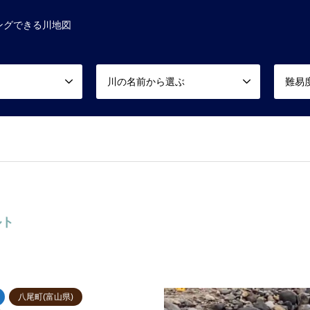
ングできる川地図
川の名前から選ぶ
難易
ルト
八尾町(富山県)