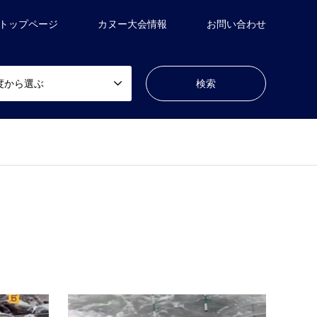
トップページ
カヌー大会情報
お問い合わせ
度から選ぶ
井田川
八尾町(富山県)
井田