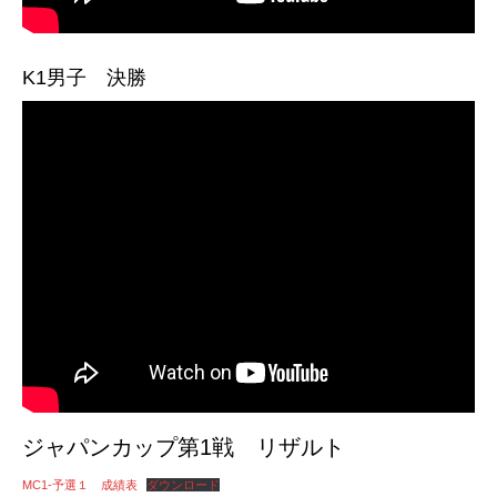
K1男子 決勝
ジャパンカップ第1戦 リザルト
MC1-予選１ 成績表
ダウンロード