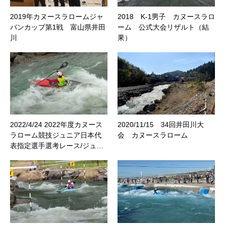
2019年カヌースラロームジャ
2018 K-1男子 カヌースラロ
パンカップ第1戦 富山県井田
ーム 公式大会リザルト（結
川
果）
2022/4/24 2022年度カヌース
2020/11/15 34回井田川大
ラローム競技ジュニア日本代
会 カヌースラローム
表指定選手選考レース/ジュ…