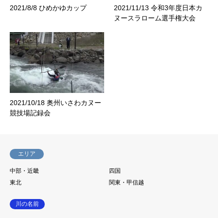
2021/8/8 ひめかゆカップ
2021/11/13 令和3年度日本カ
ヌースラローム選手権大会
2021/10/18 奥州いさわカヌー
競技場記録会
エリア
中部・近畿
四国
東北
関東・甲信越
川の名前