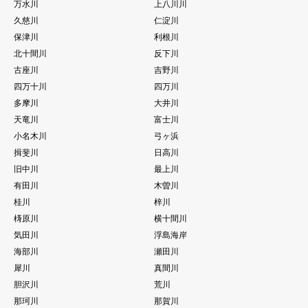
万水川
上八川川
久慈川
仁淀川
保津川
利根川
北十間川
反下川
古座川
吉野川
四万十川
四万川
多摩川
大井川
天竜川
富士川
小名木川
弓ヶ浜
揖斐川
日高川
旧中川
最上川
有田川
木曽川
桂川
梓川
梼原川
横十間川
気田川
浮島海岸
海部川
瀬田川
犀川
真間川
胆沢川
荒川
那珂川
那賀川