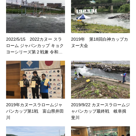
2022/5/15 2022カヌー スラ
2019年 第18回白神カップカ
ローム ジャパンカップ キョク
ヌー大会
ヨーシリーズ第２戦兼 令和…
2019年カヌースラロームジャ
2019/9/22 カヌースラロームジ
パンカップ第1戦 富山県井田
ャパンカップ最終戦 岐阜揖
川
斐川