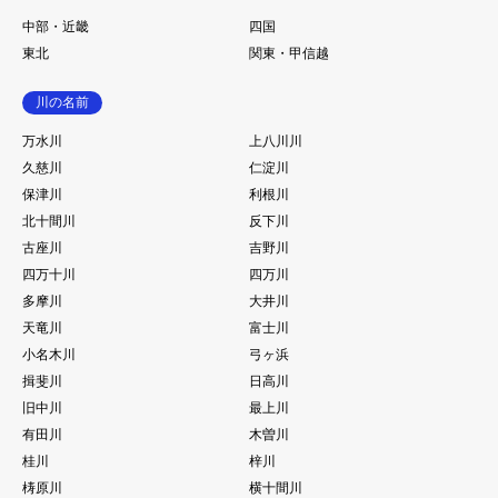
中部・近畿
四国
東北
関東・甲信越
川の名前
万水川
上八川川
久慈川
仁淀川
保津川
利根川
北十間川
反下川
古座川
吉野川
四万十川
四万川
多摩川
大井川
天竜川
富士川
小名木川
弓ヶ浜
揖斐川
日高川
旧中川
最上川
有田川
木曽川
桂川
梓川
梼原川
横十間川